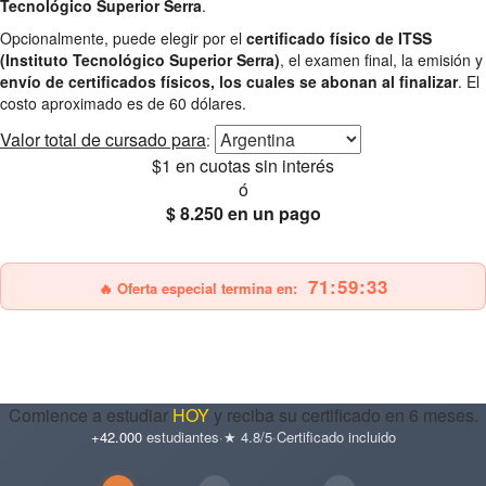
Tecnológico Superior Serra
.
Opcionalmente, puede elegir por el
certificado físico de ITSS
(Instituto Tecnológico Superior Serra)
, el examen final, la emisión y
envío de certificados físicos, los cuales se abonan al finalizar
. El
costo aproximado es de 60 dólares.
Valor total
de cursado para
:
$1
en cuotas sin interés
ó
$ 8.250
en un pago
25% OFF
Envío gratis
71:59:31
🔥 Oferta especial termina en:
Comience a estudiar
HOY
y reciba su certificado en 6 meses.
+42.000
estudiantes
·
★ 4.8/5
·
Certificado incluido