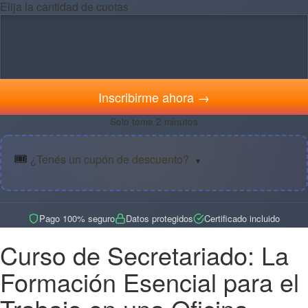
Elija la cantidad de cuotas
Inscribirme ahora →
Solo toma 2 minutos
🎟️
¿Tenés un cupón de descuento?
▼
Pago 100% seguro
Datos protegidos
Certificado incluido
Curso de Secretariado: La
Formación Esencial para el