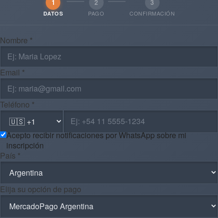
1
2
3
PAGO
CONFIRMACIÓN
DATOS
Nombre *
Email *
Teléfono *
Acepto recibir notificaciones por WhatsApp sobre mi
inscripción
País *
Elija su opción de pago