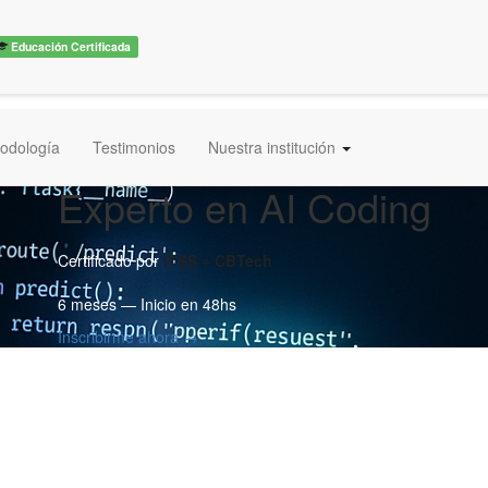
Educación Certificada
odología
Testimonios
Nuestra institución
Experto en AI Coding
Certificado por
ITSS + CBTech
6 meses — Inicio en 48hs
Inscribirme ahora →