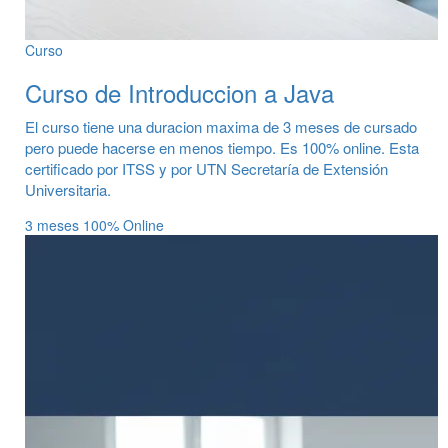
Curso
Curso de Introduccion a Java
El curso tiene una duracion maxima de 3 meses de cursado
pero puede hacerse en menos tiempo. Es 100% online. Esta
certificado por ITSS y por UTN Secretaría de Extensión
Universitaria.
3 meses
100% Online