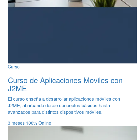
Curso
Curso de Aplicaciones Moviles con
J2ME
El curso enseña a desarrollar aplicaciones móviles con
J2ME, abarcando desde conceptos básicos hasta
avanzados para distintos dispositivos móviles.
3 meses
100% Online