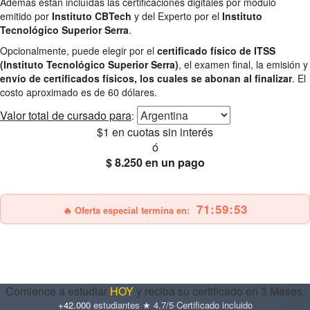
Además están incluídas las certificaciones digitales por módulo
emitido por
Instituto CBTech
y del Experto por el
Instituto
Tecnológico Superior Serra
.
Opcionalmente, puede elegir por el
certificado físico de ITSS
(Instituto Tecnológico Superior Serra)
, el examen final, la emisión y
envío de certificados físicos, los cuales se abonan al finalizar
. El
costo aproximado es de 60 dólares.
Valor total
de cursado para
:
$1
en cuotas sin interés
ó
$ 8.250
en un pago
25% OFF
Envío gratis
71:59:51
🔥 Oferta especial termina en:
Comience a estudiar
HOY
y reciba su certificado en 3 Meses.
+42.000
estudiantes
·
★ 4.7/5
·
Certificado incluido