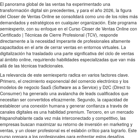
El panorama global de las ventas ha experimentado una
transformación digital sin precedentes, y para el año 2026, la figura
del Closer de Ventas Online se consolidará como uno de los roles más
demandados y estratégicos en cualquier organización. Este programa
semiexperto
, con su enfoque en el Curso Closer de Ventas Online con
Certificado | Técnicas de Cierre Profesional (TCV), responde
directamente a la necesidad imperante de profesionales altamente
capacitados en el arte de cerrar ventas en entornos virtuales. La
digitalización ha trasladado una parte significativa del ciclo de ventas
al ámbito online, requiriendo habilidades especializadas que van más
allá de las técnicas tradicionales.
La relevancia de este semiexperto radica en varios factores clave.
Primero, el crecimiento exponencial del comercio electrónico y los
modelos de negocio SaaS (Software as a Service) y D2C (Direct to
Consumer) ha generado una avalancha de leads cualificados que
necesitan ser convertidos eficazmente. Segundo, la capacidad de
establecer una conexión humana y generar confianza a través de
canales digitales es una habilidad premium. Tercero, en un mercado
hispanohablante cada vez más interconectado y competitivo, las
empresas buscan maximizar su retorno de inversión en marketing y
ventas, y un closer profesional es el eslabón crítico para lograrlo. Este
curso prepara a los profesionales para enfrentar estos desafíos,