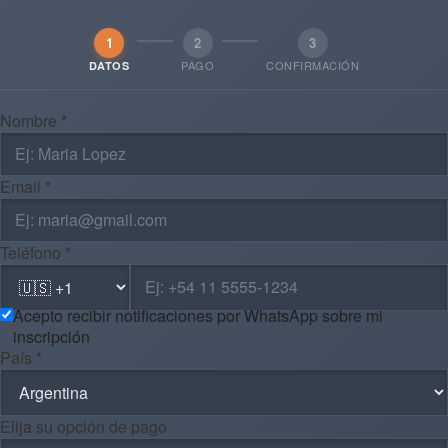
1
2
3
PAGO
CONFIRMACIÓN
DATOS
Nombre *
Email *
Teléfono *
Acepto recibir notificaciones por WhatsApp sobre mi
inscripción
País *
Elija su opción de pago