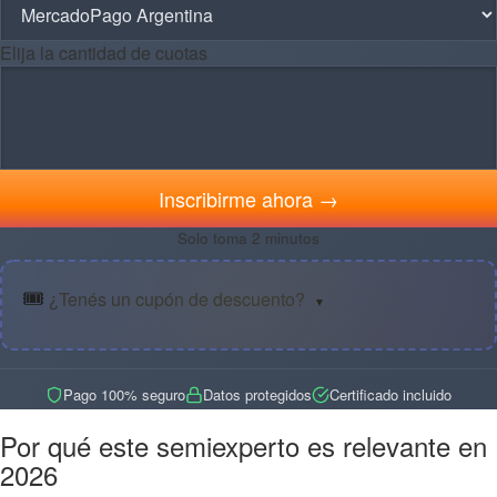
Elija la cantidad de cuotas
Inscribirme ahora →
Solo toma 2 minutos
🎟️
¿Tenés un cupón de descuento?
▼
Pago 100% seguro
Datos protegidos
Certificado incluido
Por qué este semiexperto es relevante en
2026