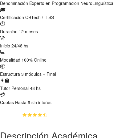
Denominación
Experto en Programacion NeuroLinguística
🎓
Certificación
CBTech / ITSS
⏱
Duración
12 meses
🚀
Inicio
24/48 hs
💻
Modalidad
100% Online
📦
Estructura
3 módulos + Final
👨‍🏫
Tutor
Personal 48 hs
💳
Cuotas
Hasta 6 sin interés
(4.8)
👥
3157
estudiantes inscriptos
Descripción Académica