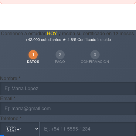
Comience a estudiar
HOY
y reciba su certificado en 12 meses.
+42.000
estudiantes
·
★ 4.8/5
·
Certificado incluido
1
2
3
PAGO
CONFIRMACIÓN
DATOS
Nombre *
Email *
Teléfono *