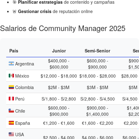
🎯
Planificar estrategias
de contenido y campañas
🚨
Gestionar crisis
de reputación online
Salarios de Community Manager 2025
País
Junior
Semi-Senior
Se
$400,000 -
$600,000 -
$900
Argentina
$600,000
$900,000
$1,5
México
$12,000 - $18,000
$18,000 - $28,000
$28,000 
Colombia
$2M - $3M
$3M - $5M
$5M 
Perú
S/1,800 - S/2,800
S/2,800 - S/4,500
S/4,500 
$600,000 -
$900,000 -
$1,40
Chile
$900,000
$1,400,000
$2,2
España
€1,200 - €1,600
€1,600 - €2,200
€2,200 
USA
$2,500 - $4,000
$4,000 - $6,000
$6,000 