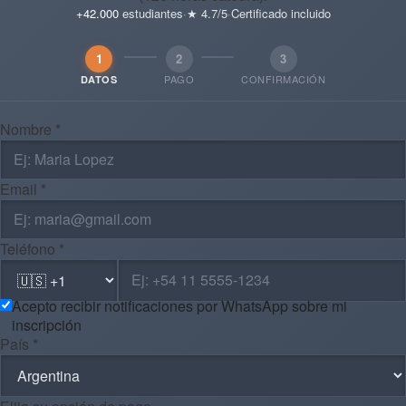
+42.000
estudiantes
·
★ 4.7/5
·
Certificado incluido
1
2
3
PAGO
CONFIRMACIÓN
DATOS
Nombre *
Email *
Teléfono *
Acepto recibir notificaciones por WhatsApp sobre mi
inscripción
País *