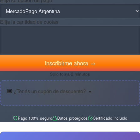
Elija su opción de pago
Elija la cantidad de cuotas
Inscribirme ahora →
Solo toma 2 minutos
🎟️
¿Tenés un cupón de descuento?
▼
Pago 100% seguro
Datos protegidos
Certificado incluido