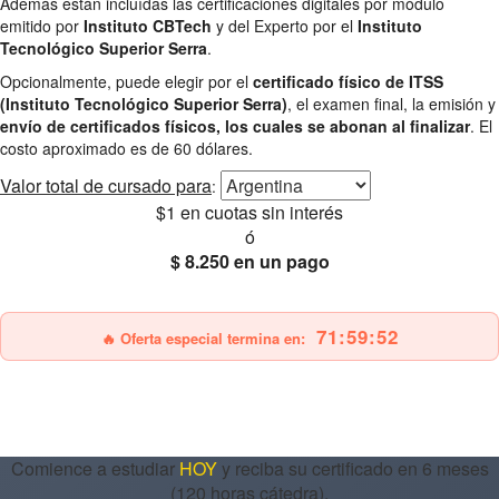
Además están incluídas las certificaciones digitales por módulo
emitido por
Instituto CBTech
y del Experto por el
Instituto
Tecnológico Superior Serra
.
Opcionalmente, puede elegir por el
certificado físico de ITSS
(Instituto Tecnológico Superior Serra)
, el examen final, la emisión y
envío de certificados físicos, los cuales se abonan al finalizar
. El
costo aproximado es de 60 dólares.
Valor total
de cursado para
:
$1
en cuotas sin interés
ó
$ 8.250
en un pago
25% OFF
Envío gratis
71:59:51
🔥 Oferta especial termina en:
Comience a estudiar
HOY
y reciba su certificado en 6 meses
(120 horas cátedra).