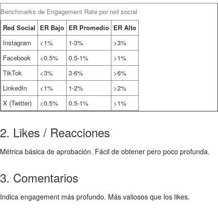
Benchmarks de Engagement Rate por red social
Red Social
ER Bajo
ER Promedio
ER Alto
Instagram
<1%
1-3%
>3%
Facebook
<0.5%
0.5-1%
>1%
TikTok
<3%
3-6%
>6%
LinkedIn
<1%
1-2%
>2%
X (Twitter)
<0.5%
0.5-1%
>1%
2. Likes / Reacciones
Métrica básica de aprobación. Fácil de obtener pero poco profunda.
3. Comentarios
Indica engagement más profundo. Más valiosos que los likes.