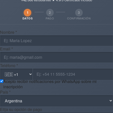
1
2
3
PAGO
CONFIRMACIÓN
DATOS
Nombre *
Email *
Teléfono *
Acepto recibir notificaciones por WhatsApp sobre mi
inscripción
País *
Elija su opción de pago