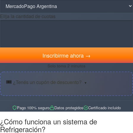
Elija la cantidad de cuotas
Inscribirme ahora →
Solo toma 2 minutos
🎟️
¿Tenés un cupón de descuento?
▼
Pago 100% seguro
Datos protegidos
Certificado incluido
¿Cómo funciona un sistema de
Refrigeración?