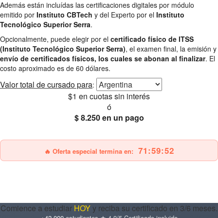
Además están incluídas las certificaciones digitales por módulo
emitido por
Instituto CBTech
y del Experto por el
Instituto
Tecnológico Superior Serra
.
Opcionalmente, puede elegir por el
certificado físico de ITSS
(Instituto Tecnológico Superior Serra)
, el examen final, la emisión y
envío de certificados físicos, los cuales se abonan al finalizar
. El
costo aproximado es de 60 dólares.
Valor total
de cursado para
:
$1
en cuotas sin interés
ó
$ 8.250
en un pago
25% OFF
Envío gratis
71:59:51
🔥 Oferta especial termina en:
Comience a estudiar
HOY
y reciba su certificado en 3/6 meses.
+42.000
estudiantes
·
★ 4.9/5
·
Certificado incluido