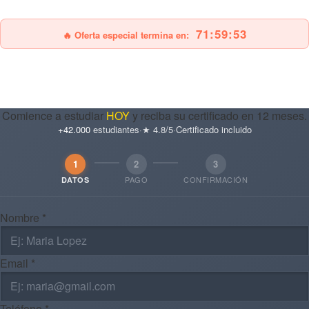
25% OFF
Envío gratis
71:59:52
🔥 Oferta especial termina en:
Comience a estudiar
HOY
y reciba su certificado en 12 meses.
+42.000
estudiantes
·
★ 4.8/5
·
Certificado incluido
1
2
3
PAGO
CONFIRMACIÓN
DATOS
Nombre *
Email *
Teléfono *