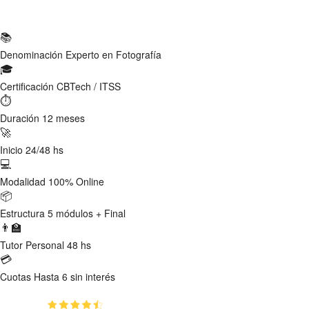
Ficha Técnica
📚
Denominación
Experto en Fotografía
🎓
Certificación
CBTech / ITSS
⏱
Duración
12 meses
🚀
Inicio
24/48 hs
💻
Modalidad
100% Online
📦
Estructura
5 módulos + Final
👨‍🏫
Tutor
Personal 48 hs
💳
Cuotas
Hasta 6 sin interés
(4.75)
👥
2020
estudiantes inscriptos