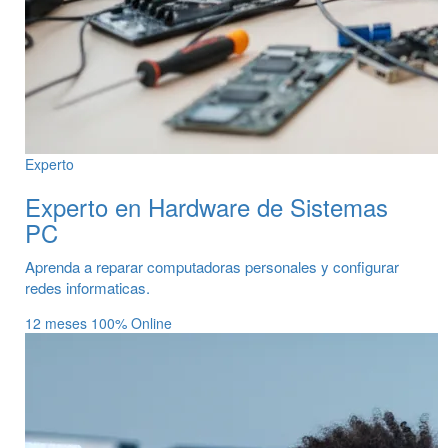
Experto
Experto en Hardware de Sistemas
PC
Aprenda a reparar computadoras personales y configurar
redes informaticas.
12 meses
100% Online