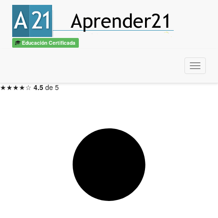
Fotografía Nivel Avanzado
con diploma
ITSS / CBTech
Educación Certificada
2 meses — Inicio en 48hs
Menu
Inscribirme ahora →
★★★★☆
4.5
de 5