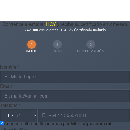
Comience a estudiar
HOY
y reciba su certificado en 2 meses.
+42.000
estudiantes
·
★ 4.5/5
·
Certificado incluido
1
2
3
PAGO
CONFIRMACIÓN
DATOS
Nombre *
Email *
Teléfono *
Acepto recibir notificaciones por WhatsApp sobre mi
inscripción