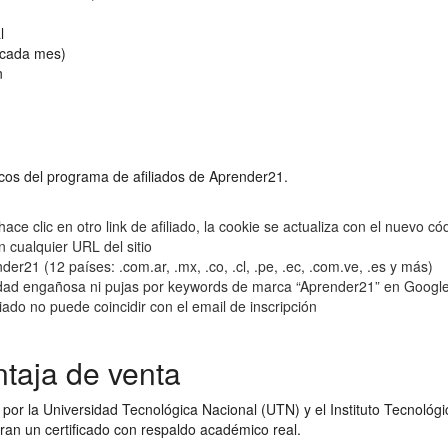
l
e cada mes)
n
icos del programa de afiliados de Aprender21.
hace clic en otro link de afiliado, la cookie se actualiza con el nuevo có
 cualquier URL del sitio
er21 (12 países: .com.ar, .mx, .co, .cl, .pe, .ec, .com.ve, .es y más)
idad engañosa ni pujas por keywords de marca “Aprender21” en Googl
liado no puede coincidir con el email de inscripción
ntaja de venta
por la Universidad Tecnológica Nacional (UTN) y el Instituto Tecnológico
aloran un certificado con respaldo académico real.