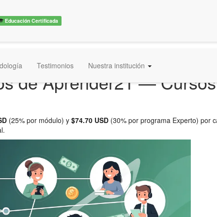
Educación Certificada
dología
Testimonios
Nuestra institución
os de Aprender21 — Cursos 
SD
(25% por módulo) y
$74.70 USD
(30% por programa Experto) por ca
l.