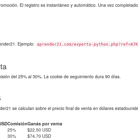
omoción. El registro es instantáneo y automático. Una vez completado el
ender21. Ejemplo:
aprender21.com/experto-python.php?ref=A7K
ta
misión del 25% al 30%. La cookie de seguimiento dura 90 días.
s
er21 se calculan sobre el precio final de venta en dólares estadouni
 USD
Comisión
Ganás por venta
25%
$22.50 USD
30%
$74.70 USD