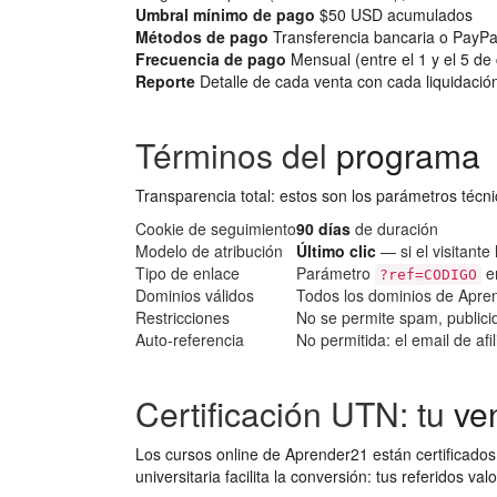
Umbral mínimo de pago
$50 USD acumulados
Métodos de pago
Transferencia bancaria o PayPa
Frecuencia de pago
Mensual (entre el 1 y el 5 d
Reporte
Detalle de cada venta con cada liquidació
Términos del
programa
Transparencia total: estos son los parámetros técn
Cookie de seguimiento
90 días
de duración
Modelo de atribución
Último clic
— si el visitante 
Tipo de enlace
Parámetro
en
?ref=CODIGO
Dominios válidos
Todos los dominios de Aprend
Restricciones
No se permite spam, public
Auto-referencia
No permitida: el email de afi
Certificación UTN: tu
ve
Los cursos online de Aprender21 están certificados 
universitaria facilita la conversión: tus referidos v