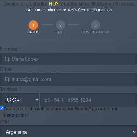
Comience a estudiar
HOY
y reciba su certificado en 6 meses.
+42.000
estudiantes
·
★ 4.6/5
·
Certificado incluido
1
2
3
PAGO
CONFIRMACIÓN
DATOS
Nombre *
Email *
Teléfono *
Acepto recibir notificaciones por WhatsApp sobre mi
inscripción
País *