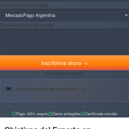
Elija su opción de pago
Elija la cantidad de cuotas
Inscribirme ahora →
Solo toma 2 minutos
🎟️
¿Tenés un cupón de descuento?
▼
Pago 100% seguro
Datos protegidos
Certificado incluido