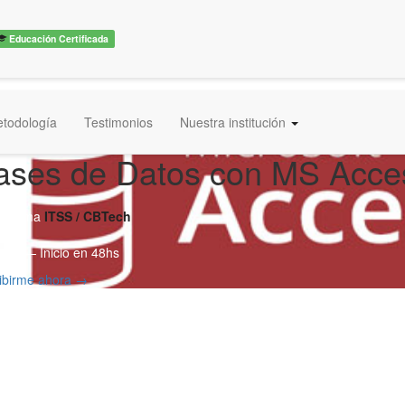
Educación Certificada
todología
Testimonios
Nuestra institución
ases de Datos con MS Acce
diploma
ITSS / CBTech
ses — Inicio en 48hs
ribirme ahora →