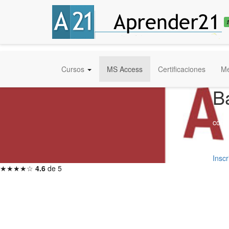
Cursos
MS Access
Certificaciones
Me
B
con 
3 me
Insc
★★★★☆
4.6
de 5