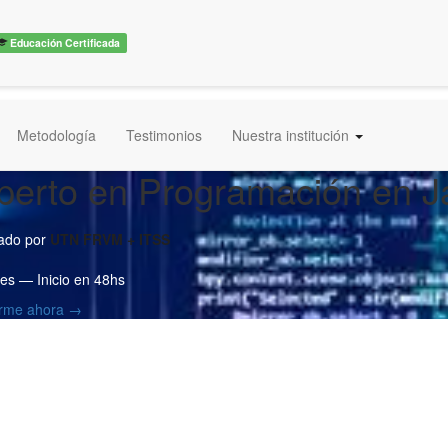
Educación Certificada
Metodología
Testimonios
Nuestra institución
perto en Programación en J
cado por
UTN FRVM + ITSS
es — Inicio en 48hs
birme ahora →