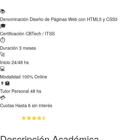
Ficha Técnica
📚
Denominación
Diseño de Páginas Web con HTML5 y CSS3
🎓
Certificación
CBTech / ITSS
⏱
Duración
3 meses
🚀
Inicio
24/48 hs
💻
Modalidad
100% Online
👨‍🏫
Tutor
Personal 48 hs
💳
Cuotas
Hasta 6 sin interés
(4.73)
👥
1520
estudiantes inscriptos
Descripción Académica