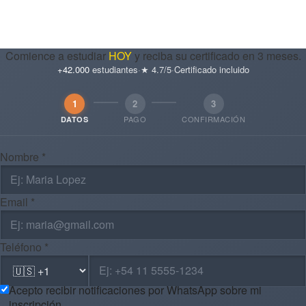
Comience a estudiar
HOY
y reciba su certificado en 3 meses.
+42.000
estudiantes
·
★ 4.7/5
·
Certificado incluido
1
2
3
PAGO
CONFIRMACIÓN
DATOS
Nombre *
Email *
Teléfono *
Acepto recibir notificaciones por WhatsApp sobre mi
inscripción