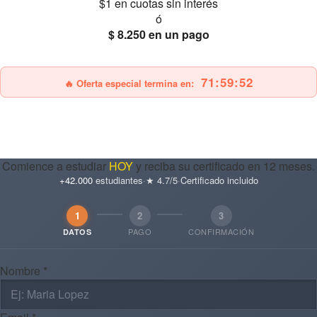
$1
en cuotas sin interés
ó
$ 8.250
en un pago
25% OFF
Envío gratis
71:59:51
🔥 Oferta especial termina en:
Comience a estudiar
HOY
y reciba su certificado en 12 meses.
+42.000
estudiantes
·
★ 4.7/5
·
Certificado incluido
1
2
3
PAGO
CONFIRMACIÓN
DATOS
Nombre *