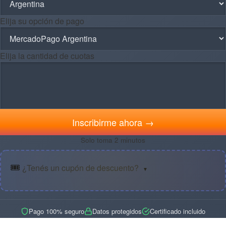
Elija su opción de pago
Elija la cantidad de cuotas
Inscribirme ahora →
Solo toma 2 minutos
🎟️
¿Tenés un cupón de descuento?
▼
Pago 100% seguro
Datos protegidos
Certificado incluido