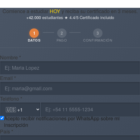
Comience a estudiar
HOY
y reciba su certificado en 3 meses.
+42.000
estudiantes
·
★ 4.4/5
·
Certificado incluido
1
2
3
PAGO
CONFIRMACIÓN
DATOS
Nombre *
Email *
Teléfono *
Acepto recibir notificaciones por WhatsApp sobre mi
inscripción
País *