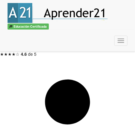
Redes con Windows Server
con diploma
ITSS / CBTech
Educación Certificada
3 meses — Inicio en 48hs
Menu
Inscribirme ahora →
★★★★☆
4.6
de 5