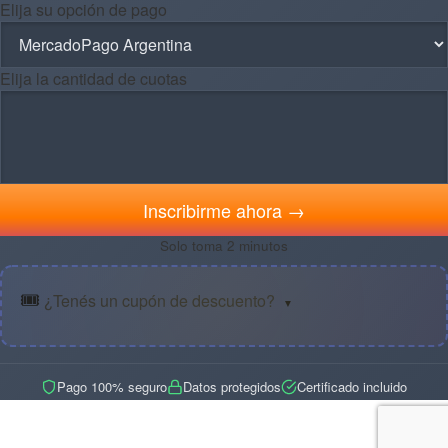
Elija su opción de pago
Elija la cantidad de cuotas
Inscribirme ahora →
Solo toma 2 minutos
🎟️
¿Tenés un cupón de descuento?
▼
Pago 100% seguro
Datos protegidos
Certificado incluido