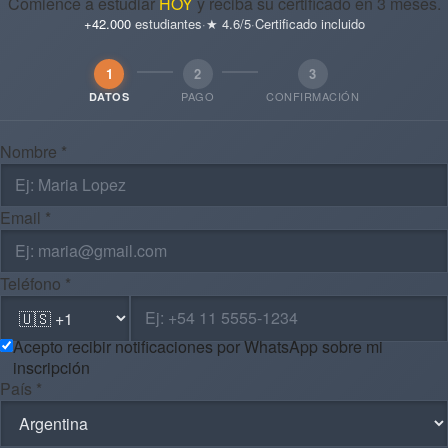
Comience a estudiar
HOY
y reciba su certificado en 3 meses.
+42.000
estudiantes
·
★ 4.6/5
·
Certificado incluido
1
2
3
PAGO
CONFIRMACIÓN
DATOS
Nombre *
Email *
Teléfono *
Acepto recibir notificaciones por WhatsApp sobre mi
inscripción
País *