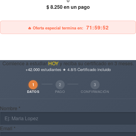
ó
$ 8.250
en un pago
25% OFF
Envío gratis
71:59:51
🔥 Oferta especial termina en:
Comience a estudiar
HOY
y reciba su certificado en 3 meses.
+42.000
estudiantes
·
★ 4.8/5
·
Certificado incluido
1
2
3
PAGO
CONFIRMACIÓN
DATOS
Nombre *
Email *