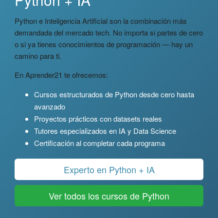
Python e Inteligencia Artificial son la combinación más
demandada del mercado tech. No importa si partes de cero
o si ya tienes conocimientos de programación — hay un
camino para ti.
En Aprender21 te ofrecemos:
Cursos estructurados de Python desde cero hasta
avanzado
Proyectos prácticos con datasets reales
Tutores especializados en IA y Data Science
Certificación al completar cada programa
Experto en Python + IA
Ver todos los cursos de Python