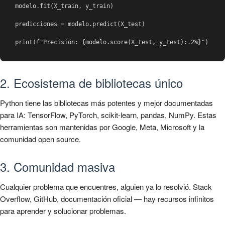
modelo.fit(X_train, y_train)

predicciones = modelo.predict(X_test)

print(f"Precisión: {modelo.score(X_test, y_test):.2%}")
2. Ecosistema de bibliotecas único
Python tiene las bibliotecas más potentes y mejor documentadas
para IA: TensorFlow, PyTorch, scikit-learn, pandas, NumPy. Estas
herramientas son mantenidas por Google, Meta, Microsoft y la
comunidad open source.
3. Comunidad masiva
Cualquier problema que encuentres, alguien ya lo resolvió. Stack
Overflow, GitHub, documentación oficial — hay recursos infinitos
para aprender y solucionar problemas.