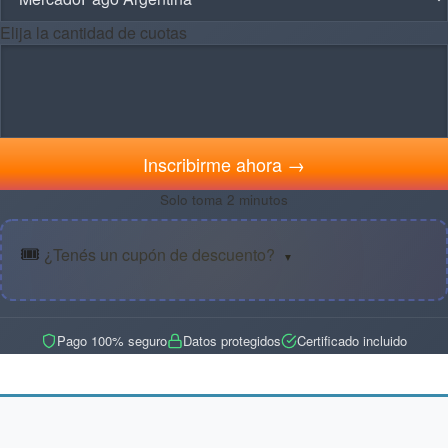
Elija la cantidad de cuotas
Inscribirme ahora →
Solo toma 2 minutos
🎟️
¿Tenés un cupón de descuento?
▼
Pago 100% seguro
Datos protegidos
Certificado incluido