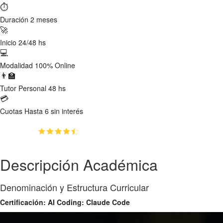
⏱
Duración
2 meses
🚀
Inicio
24/48 hs
💻
Modalidad
100% Online
👨‍🏫
Tutor
Personal 48 hs
💳
Cuotas
Hasta 6 sin interés
(4.5)
👥
150
estudiantes inscriptos
Descripción Académica
Denominación y Estructura Curricular
Certificación: AI Coding: Claude Code