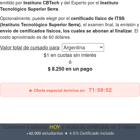
emitido por
Instituto CBTech
y del Experto por el
Instituto
Tecnológico Superior Serra
.
Opcionalmente, puede elegir por el
certificado físico de ITSS
(Instituto Tecnológico Superior Serra)
, el examen final, la emisión y
envío de certificados físicos, los cuales se abonan al finalizar
. El
costo aproximado es de 60 dólares.
Valor total
de cursado para
:
$1
en cuotas sin interés
ó
$ 8.250
en un pago
25% OFF
Envío gratis
71:59:50
🔥 Oferta especial termina en:
Comience a estudiar
HOY
y reciba su certificado en 2 meses.
+42.000
estudiantes
·
★ 4.5/5
·
Certificado incluido