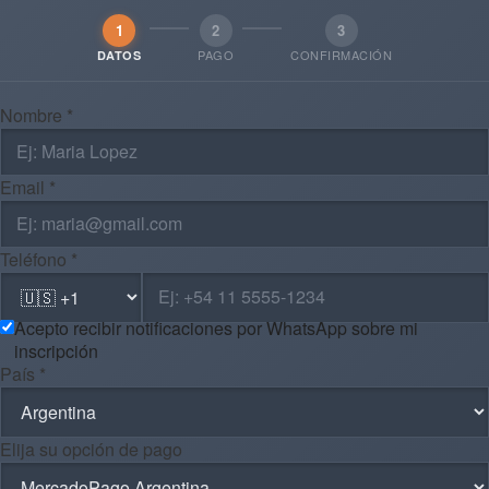
1
2
3
PAGO
CONFIRMACIÓN
DATOS
Nombre *
Email *
Teléfono *
Acepto recibir notificaciones por WhatsApp sobre mi
inscripción
País *
Elija su opción de pago