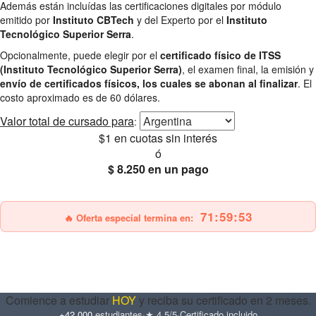
Además están incluídas las certificaciones digitales por módulo
emitido por
Instituto CBTech
y del Experto por el
Instituto
Tecnológico Superior Serra
.
Opcionalmente, puede elegir por el
certificado físico de ITSS
(Instituto Tecnológico Superior Serra)
, el examen final, la emisión y
envío de certificados físicos, los cuales se abonan al finalizar
. El
costo aproximado es de 60 dólares.
Valor total
de cursado para
:
$1
en cuotas sin interés
ó
$ 8.250
en un pago
25% OFF
Envío gratis
71:59:51
🔥 Oferta especial termina en:
Comience a estudiar
HOY
y reciba su certificado en 2 meses.
+42.000
estudiantes
·
★ 4.5/5
·
Certificado incluido