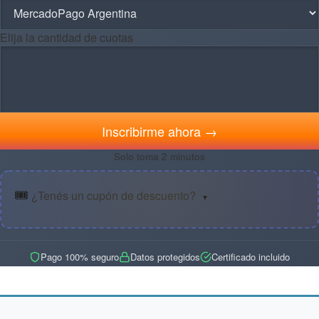
Elija la cantidad de cuotas
Inscribirme ahora →
Solo toma 2 minutos
🎟️
¿Tenés un cupón de descuento?
▼
Pago 100% seguro
Datos protegidos
Certificado incluido