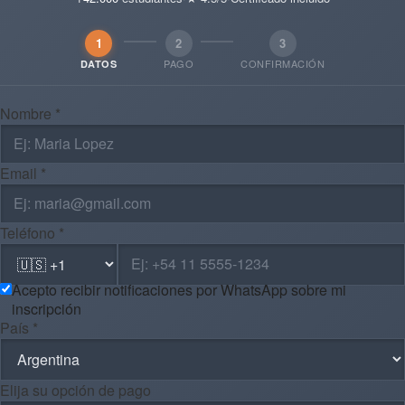
1
2
3
PAGO
CONFIRMACIÓN
DATOS
Nombre *
Email *
Teléfono *
Acepto recibir notificaciones por WhatsApp sobre mi
inscripción
País *
Elija su opción de pago