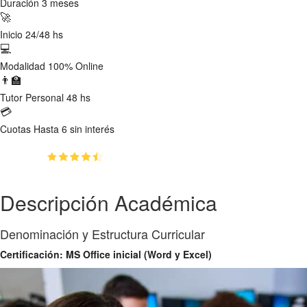
Duración
3 meses
🚀
Inicio
24/48 hs
💻
Modalidad
100% Online
👨‍🏫
Tutor
Personal 48 hs
💳
Cuotas
Hasta 6 sin interés
(4.85)
👥
1050
estudiantes inscriptos
Descripción Académica
Denominación y Estructura Curricular
Certificación: MS Office inicial (Word y Excel)