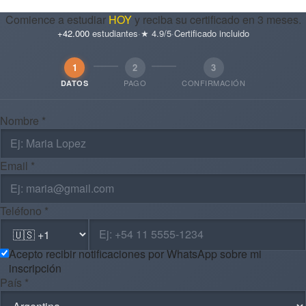
Comience a estudiar
HOY
y reciba su certificado en 3 meses.
+42.000
estudiantes
·
★ 4.9/5
·
Certificado incluido
1
2
3
PAGO
CONFIRMACIÓN
DATOS
Nombre *
Email *
Teléfono *
Acepto recibir notificaciones por WhatsApp sobre mi
inscripción
País *