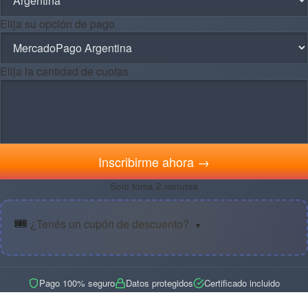
Elija su opción de pago
Elija la cantidad de cuotas
Inscribirme ahora →
Solo toma 2 minutos
🎟️
¿Tenés un cupón de descuento?
▼
Pago 100% seguro
Datos protegidos
Certificado incluido