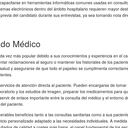
 capacitarse en herramientas informáticas comunes usadas en consult
stemas electrónicos dentro del ámbito hospitalario requieren mayor dest
revia del candidato durante sus entrevistas, ya sea tomando nota dire
ado Médico
ada vez más popular debido a sus conocimientos y experiencia en el c
entar reclamaciones al seguro o mantener los historiales de los pacien
 salud y asegurarse de que todo el papeleo se cumplimenta correctament
ientes.
vicios de atención directa al paciente. Pueden encargarse de tomar las 
oratorio y los estudios de imagen, preparar los medicamentos para qu
 servir de enlace importante entre la consulta del médico y el entorn
 del paciente.
merables beneficios tanto a las consultas sanitarias como a sus pacien
servicio personalizado adaptado a las necesidades individuales. A medi
ultados de calidad a costes más bajos, el papel fundamental de los sec