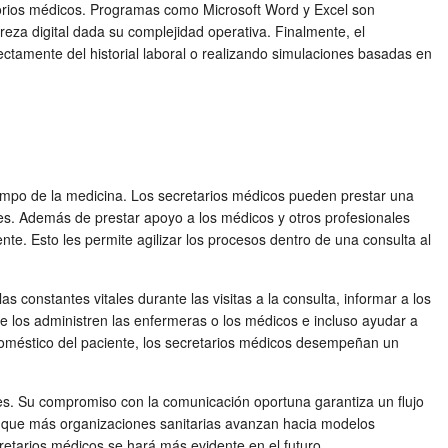
orios médicos. Programas como Microsoft Word y Excel son
reza digital dada su complejidad operativa. Finalmente, el
ctamente del historial laboral o realizando simulaciones basadas en
ampo de la medicina. Los secretarios médicos pueden prestar una
tes. Además de prestar apoyo a los médicos y otros profesionales
e. Esto les permite agilizar los procesos dentro de una consulta al
constantes vitales durante las visitas a la consulta, informar a los
e los administren las enfermeras o los médicos e incluso ayudar a
o doméstico del paciente, los secretarios médicos desempeñan un
tes. Su compromiso con la comunicación oportuna garantiza un flujo
da que más organizaciones sanitarias avanzan hacia modelos
retarios médicos se hará más evidente en el futuro.