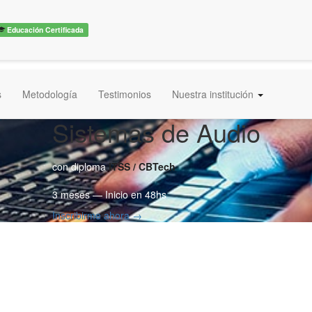
Educación Certificada
s
Metodología
Testimonios
Nuestra institución
Sistemas de Audio
con diploma
ITSS / CBTech
3 meses — Inicio en 48hs
Inscribirme ahora →