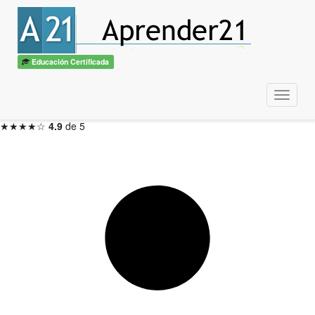
Eneagrama
con diploma
ITSS / CBTech
Educación Certificada
3 meses — Inicio en 48hs
Menu
Inscribirme ahora →
★★★★☆
4.9
de 5