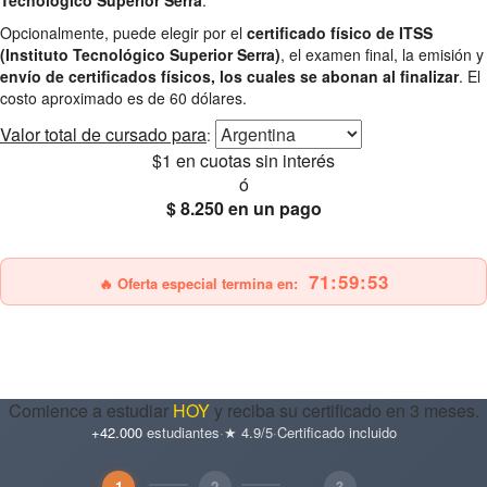
Opcionalmente, puede elegir por el
certificado físico de ITSS
(Instituto Tecnológico Superior Serra)
, el examen final, la emisión y
envío de certificados físicos, los cuales se abonan al finalizar
. El
costo aproximado es de 60 dólares.
Valor total
de cursado para
:
$1
en cuotas sin interés
ó
$ 8.250
en un pago
25% OFF
Envío gratis
71:59:52
🔥 Oferta especial termina en:
Comience a estudiar
HOY
y reciba su certificado en 3 meses.
+42.000
estudiantes
·
★ 4.9/5
·
Certificado incluido
1
2
3