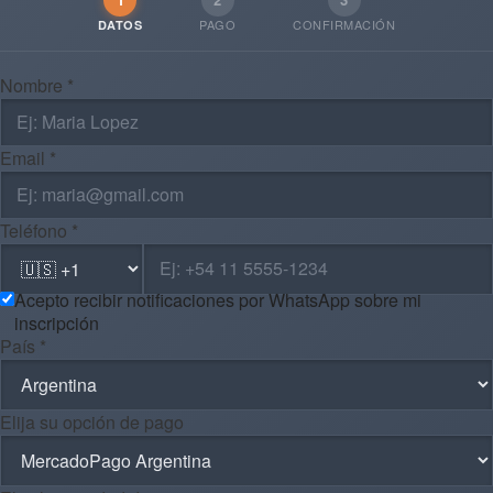
PAGO
CONFIRMACIÓN
DATOS
Nombre *
Email *
Teléfono *
Acepto recibir notificaciones por WhatsApp sobre mi
inscripción
País *
Elija su opción de pago