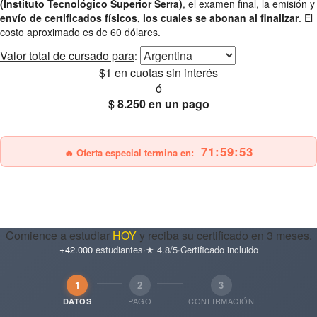
(Instituto Tecnológico Superior Serra)
, el examen final, la emisión y
envío de certificados físicos, los cuales se abonan al finalizar
. El
costo aproximado es de 60 dólares.
Valor total
de cursado para
:
$1
en cuotas sin interés
ó
$ 8.250
en un pago
25% OFF
Envío gratis
71:59:52
🔥 Oferta especial termina en:
Comience a estudiar
HOY
y reciba su certificado en 3 meses.
+42.000
estudiantes
·
★ 4.8/5
·
Certificado incluido
1
2
3
PAGO
CONFIRMACIÓN
DATOS