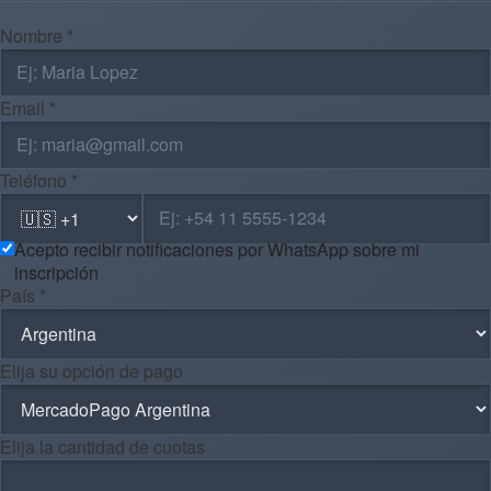
Nombre *
Email *
Teléfono *
Acepto recibir notificaciones por WhatsApp sobre mi
inscripción
País *
Elija su opción de pago
Elija la cantidad de cuotas