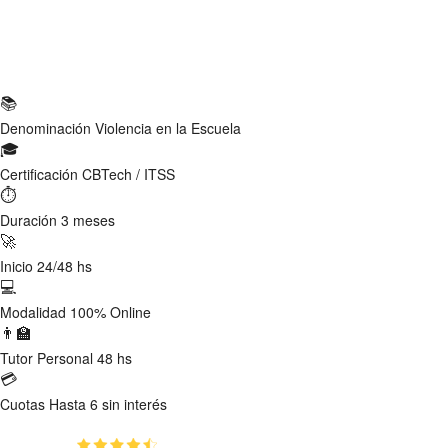
Ficha Técnica
📚
Denominación
Violencia en la Escuela
🎓
Certificación
CBTech / ITSS
⏱
Duración
3 meses
🚀
Inicio
24/48 hs
💻
Modalidad
100% Online
👨‍🏫
Tutor
Personal 48 hs
💳
Cuotas
Hasta 6 sin interés
(4.8)
👥
561
estudiantes inscriptos