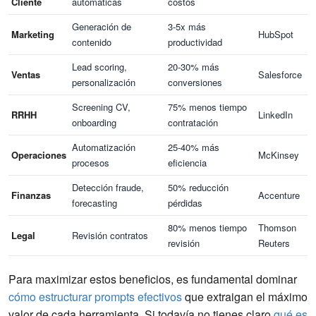
Cliente
automáticas
costos
Generación de
3-5x más
Marketing
HubSpot
contenido
productividad
Lead scoring,
20-30% más
Ventas
Salesforce
personalización
conversiones
Screening CV,
75% menos tiempo
RRHH
LinkedIn
onboarding
contratación
Automatización
25-40% más
Operaciones
McKinsey
procesos
eficiencia
Detección fraude,
50% reducción
Finanzas
Accenture
forecasting
pérdidas
80% menos tiempo
Thomson
Legal
Revisión contratos
revisión
Reuters
Para maximizar estos beneficios, es fundamental dominar
cómo estructurar prompts efectivos
que extraigan el máximo
valor de cada herramienta. Si todavía no tienes claro
qué es