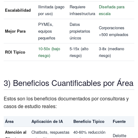
Ilimitada (pago
Requiere
Diseñada para
Escalabilidad
por uso)
infraestructura
escala
PYMEs,
Datos
Corporaciones
Mejor Para
equipos
propietarios
+500 empleados
pequeños
únicos
10-50x (bajo
5-15x (alto
3-8x (mediano
ROI Típico
riesgo)
riesgo)
riesgo)
3) Beneficios Cuantificables por Área
Estos son los beneficios documentados por consultoras y
casos de estudio reales:
Área
Aplicación de IA
Beneficio Típico
Fuente
Atención al
Chatbots, respuestas
40-60% reducción
Deloitte