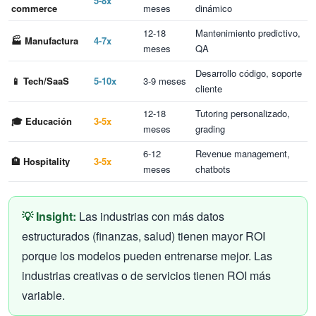
5-8x
commerce
meses
dinámico
12-18
Mantenimiento predictivo,
🏭 Manufactura
4-7x
meses
QA
Desarrollo código, soporte
📱 Tech/SaaS
5-10x
3-9 meses
cliente
12-18
Tutoring personalizado,
🎓 Educación
3-5x
meses
grading
6-12
Revenue management,
🏨 Hospitality
3-5x
meses
chatbots
💡 Insight:
Las industrias con más datos
estructurados (finanzas, salud) tienen mayor ROI
porque los modelos pueden entrenarse mejor. Las
industrias creativas o de servicios tienen ROI más
variable.