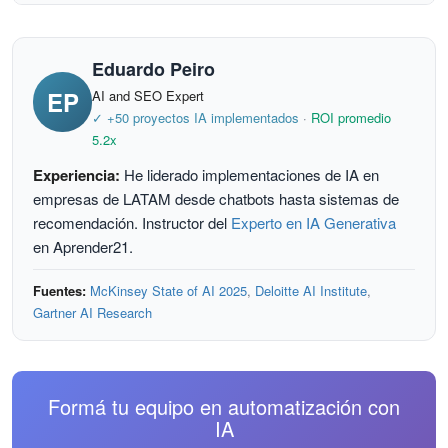
KPIs clave:
Tiempo ahorrado
(horas/semana),
con datos propietarios únicos o volumen >$500k/año
Costo por transacción
,
Tasa de error
,
NPS/CSAT
,
en SaaS.
Eduardo Peiro
Velocidad de respuesta
,
Revenue atribuible
, y
EP
AI and SEO Expert
Adoption rate
del equipo.
✓ +50 proyectos IA implementados
·
ROI promedio
5.2x
Experiencia:
He liderado implementaciones de IA en
empresas de LATAM desde chatbots hasta sistemas de
recomendación. Instructor del
Experto en IA Generativa
en Aprender21.
Fuentes:
McKinsey State of AI 2025
,
Deloitte AI Institute
,
Gartner AI Research
Formá tu equipo en automatización con
IA