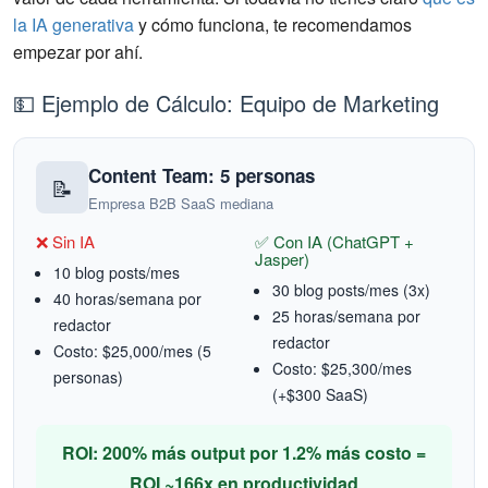
la IA generativa
y cómo funciona, te recomendamos
empezar por ahí.
💵 Ejemplo de Cálculo: Equipo de Marketing
Content Team: 5 personas
📝
Empresa B2B SaaS mediana
❌ Sin IA
✅ Con IA (ChatGPT +
Jasper)
10 blog posts/mes
30 blog posts/mes (3x)
40 horas/semana por
25 horas/semana por
redactor
redactor
Costo: $25,000/mes (5
Costo: $25,300/mes
personas)
(+$300 SaaS)
ROI: 200% más output por 1.2% más costo =
ROI ~166x en productividad