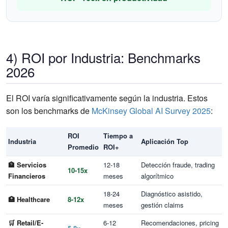
4) ROI por Industria: Benchmarks
2026
El ROI varía significativamente según la industria. Estos
son los benchmarks de
McKinsey Global AI Survey 2025
:
ROI
Tiempo a
Industria
Aplicación Top
Promedio
ROI+
🏦 Servicios
12-18
Detección fraude, trading
10-15x
Financieros
meses
algorítmico
18-24
Diagnóstico asistido,
🏥 Healthcare
8-12x
meses
gestión claims
🛒 Retail/E-
6-12
Recomendaciones, pricing