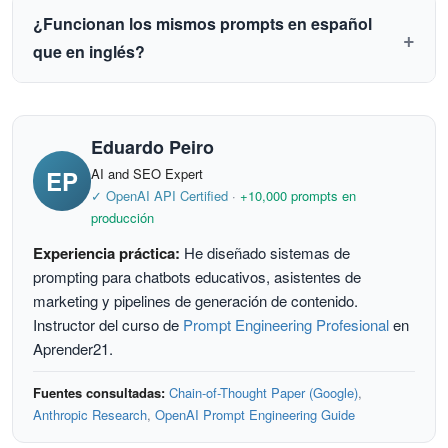
clasificación.
framework/librerías permitidas, descripción de la
¿Funcionan los mismos prompts en español
función, inputs/outputs esperados, y restricciones (ej:
que en inglés?
"sin dependencias externas"). Usa Chain of Thought
Los modelos están más entrenados en inglés, por lo
para algoritmos complejos.
que prompts en inglés suelen dar mejores resultados
Eduardo Peiro
en tareas técnicas. Para máxima precisión, escribe el
EP
AI and SEO Expert
prompt en inglés y pide la respuesta en español.
✓ OpenAI API Certified
·
+10,000 prompts en
producción
Experiencia práctica:
He diseñado sistemas de
prompting para chatbots educativos, asistentes de
marketing y pipelines de generación de contenido.
Instructor del curso de
Prompt Engineering Profesional
en
Aprender21.
Fuentes consultadas:
Chain-of-Thought Paper (Google)
,
Anthropic Research
,
OpenAI Prompt Engineering Guide