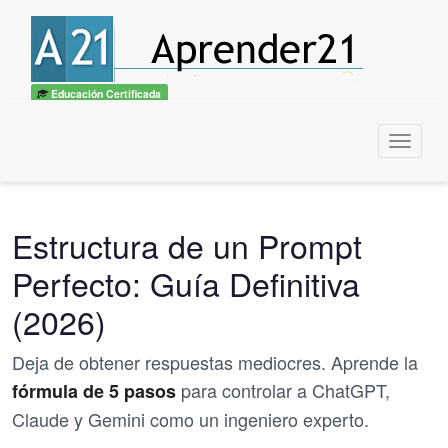
🎓
Convertite en
Experto IA + Prompt Engineering
— Curso UTN
Quiero ser experto →
×
Educación Certificada
Menu
Estructura de un Prompt
Perfecto: Guía Definitiva
(2026)
Deja de obtener respuestas mediocres. Aprende la
para controlar a ChatGPT,
fórmula de 5 pasos
Claude y Gemini como un ingeniero experto.