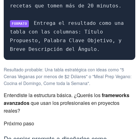
recetas que tomen más de 20 minutos.
Entrega el resultado como una
FORMATO
tabla con las columnas: Título
Propuesto, Palabra Clave Objetivo, y
Breve Descripción del Ángulo.
Resultado probable: Una tabla estratégica con ideas como "5
Cenas Veganas por menos de $2 Dólares" o "Meal Prep Vegano:
Cocina el Domingo, Come toda la Semana".
Entendiste la estructura básica. ¿Querés los
frameworks
avanzados
que usan los profesionales en proyectos
reales?
Próximo paso
De copiar prompts a diseñarlos como