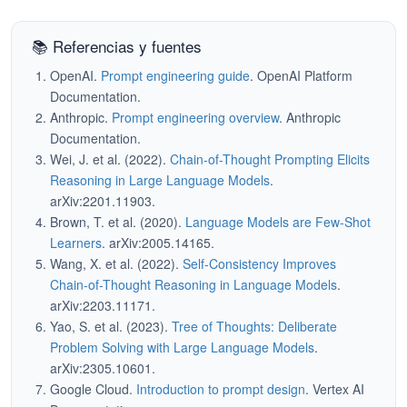
📚 Referencias y fuentes
OpenAI.
Prompt engineering guide
. OpenAI Platform
Documentation.
Anthropic.
Prompt engineering overview
. Anthropic
Documentation.
Wei, J. et al. (2022).
Chain-of-Thought Prompting Elicits
Reasoning in Large Language Models
.
arXiv:2201.11903.
Brown, T. et al. (2020).
Language Models are Few-Shot
Learners
. arXiv:2005.14165.
Wang, X. et al. (2022).
Self-Consistency Improves
Chain-of-Thought Reasoning in Language Models
.
arXiv:2203.11171.
Yao, S. et al. (2023).
Tree of Thoughts: Deliberate
Problem Solving with Large Language Models
.
arXiv:2305.10601.
Google Cloud.
Introduction to prompt design
. Vertex AI