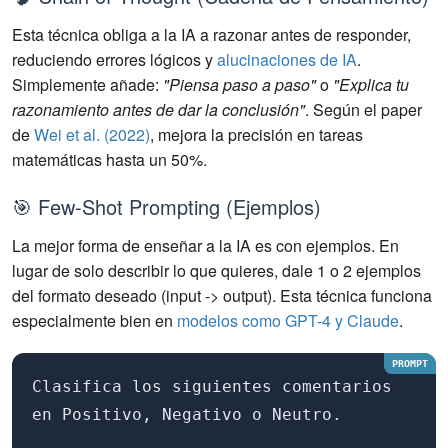
Esta técnica obliga a la IA a razonar antes de responder,
reduciendo errores lógicos y
alucinaciones de IA
.
Simplemente añade:
"Piensa paso a paso"
o
"Explica tu
razonamiento antes de dar la conclusión"
. Según el paper
de
Wei et al. (2022)
, mejora la precisión en tareas
matemáticas hasta un 50%.
🎯 Few-Shot Prompting (Ejemplos)
La mejor forma de enseñar a la IA es con ejemplos. En
lugar de solo describir lo que quieres, dale 1 o 2 ejemplos
del formato deseado (input -> output). Esta técnica funciona
especialmente bien en
modelos como GPT-4 y Claude
.
Clasifica los siguientes comentarios
en Positivo, Negativo o Neutro.