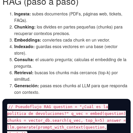
RAG (paso a paso)
Ingesta:
subes documentos (PDFs, páginas web, tickets,
FAQs).
Chunking:
los divides en partes pequeñas (chunks) para
recuperar contextos precisos.
Embeddings:
conviertes cada chunk en un vector.
Indexado:
guardas esos vectores en una base (vector
store).
Consulta:
el usuario pregunta; calculas el embedding de la
pregunta.
Retrieval:
buscas los chunks más cercanos (top-k) por
similitud.
Generación:
pasas esos chunks al LLM para que responda
con contexto.
// Pseudoflujo RAG question = "¿Cuál es la
política de devoluciones?" q_vec = embed(question)
chunks = vector_db.search(q_vec, top_k=5) answer =
llm.generate(prompt_with_context(question,