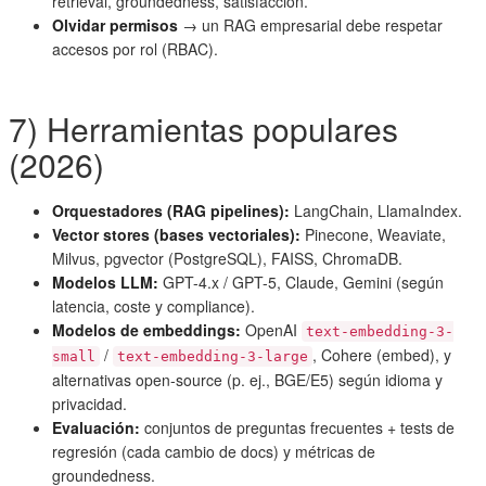
retrieval, groundedness, satisfacción.
Olvidar permisos
→ un RAG empresarial debe respetar
accesos por rol (RBAC).
7) Herramientas populares
(2026)
Orquestadores (RAG pipelines):
LangChain, LlamaIndex.
Vector stores (bases vectoriales):
Pinecone, Weaviate,
Milvus, pgvector (PostgreSQL), FAISS, ChromaDB.
Modelos LLM:
GPT-4.x / GPT-5, Claude, Gemini (según
latencia, coste y compliance).
Modelos de embeddings:
OpenAI
text-embedding-3-
/
, Cohere (embed), y
small
text-embedding-3-large
alternativas open-source (p. ej., BGE/E5) según idioma y
privacidad.
Evaluación:
conjuntos de preguntas frecuentes + tests de
regresión (cada cambio de docs) y métricas de
groundedness.