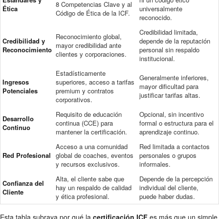
8 Competencias Clave y al
Ética
universalmente
Código de Ética de la ICF.
reconocido.
Credibilidad limitada,
Reconocimiento global,
Credibilidad y
depende de la reputación
mayor credibilidad ante
Reconocimiento
personal sin respaldo
clientes y corporaciones.
institucional.
Estadísticamente
Generalmente inferiores,
Ingresos
superiores, acceso a tarifas
mayor dificultad para
Potenciales
premium y contratos
justificar tarifas altas.
corporativos.
Requisito de educación
Opcional, sin incentivo
Desarrollo
continua (CCE) para
formal o estructura para el
Continuo
mantener la certificación.
aprendizaje continuo.
Acceso a una comunidad
Red limitada a contactos
Red Profesional
global de coaches, eventos
personales o grupos
y recursos exclusivos.
informales.
Alta, el cliente sabe que
Depende de la percepción
Confianza del
hay un respaldo de calidad
individual del cliente,
Cliente
y ética profesional.
puede haber dudas.
Esta tabla subraya por qué la
certificación ICF
es más que un simple