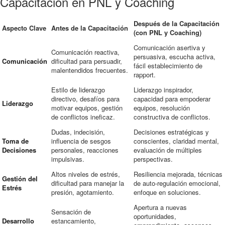
Capacitación en PNL y Coaching
Después de la Capacitación
Aspecto Clave
Antes de la Capacitación
(con PNL y Coaching)
Comunicación asertiva y
Comunicación reactiva,
persuasiva, escucha activa,
Comunicación
dificultad para persuadir,
fácil establecimiento de
malentendidos frecuentes.
rapport.
Estilo de liderazgo
Liderazgo inspirador,
directivo, desafíos para
capacidad para empoderar
Liderazgo
motivar equipos, gestión
equipos, resolución
de conflictos ineficaz.
constructiva de conflictos.
Dudas, indecisión,
Decisiones estratégicas y
Toma de
influencia de sesgos
conscientes, claridad mental,
Decisiones
personales, reacciones
evaluación de múltiples
impulsivas.
perspectivas.
Altos niveles de estrés,
Resiliencia mejorada, técnicas
Gestión del
dificultad para manejar la
de auto-regulación emocional,
Estrés
presión, agotamiento.
enfoque en soluciones.
Apertura a nuevas
Sensación de
oportunidades,
Desarrollo
estancamiento,