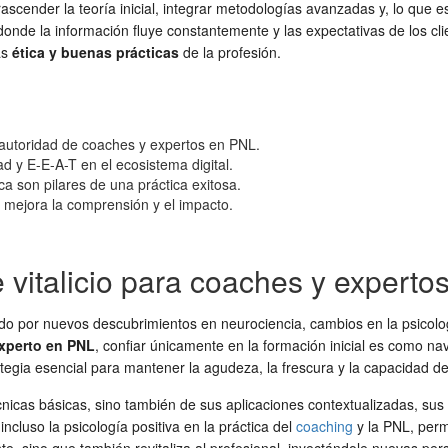
ascender la teoría inicial, integrar metodologías avanzadas y, lo que es
donde la información fluye constantemente y las expectativas de los cli
as
ética y buenas prácticas
de la profesión.
 y autoridad de coaches y expertos en PNL.
ad y E-E-A-T en el ecosistema digital.
ca son pilares de una práctica exitosa.
 mejora la comprensión y el impacto.
e vitalicio para coaches y expert
o por nuevos descubrimientos en neurociencia, cambios en la psicolog
xperto en PNL
, confiar únicamente en la formación inicial es como 
egia esencial para mantener la agudeza, la frescura y la capacidad de of
icas básicas, sino también de sus aplicaciones contextualizadas, sus li
ncluso la psicología positiva en la práctica del
coaching
y la PNL, perm