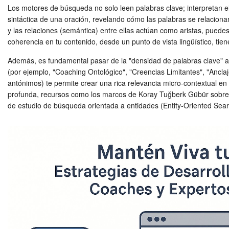
Los motores de búsqueda no solo leen palabras clave; interpretan el 
sintáctica de una oración, revelando cómo las palabras se relacion
y las relaciones (semántica) entre ellas actúan como aristas, puede
coherencia en tu contenido, desde un punto de vista lingüístico, tie
Además, es fundamental pasar de la "densidad de palabras clave" al
(por ejemplo, "Coaching Ontológico", "Creencias Limitantes", "Anclaje
antónimos) te permite crear una rica relevancia micro-contextual en
profunda, recursos como los marcos de Koray Tuğberk Gübür sobre au
de estudio de búsqueda orientada a entidades (Entity-Oriented Search