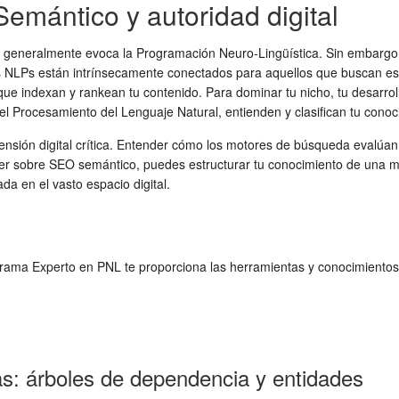
emántico y autoridad digital
P" generalmente evoca la Programación Neuro-Lingüística. Sin embargo, 
LPs están intrínsecamente conectados para aquellos que buscan establ
que indexan y rankean tu contenido. Para dominar tu nicho, tu desarrol
l Procesamiento del Lenguaje Natural, entienden y clasifican tu conoc
sión digital crítica. Entender cómo los motores de búsqueda evalúan l
der sobre SEO semántico, puedes estructurar tu conocimiento de una m
a en el vasto espacio digital.
ograma Experto en PNL te proporciona las herramientas y conocimientos
as: árboles de dependencia y entidades