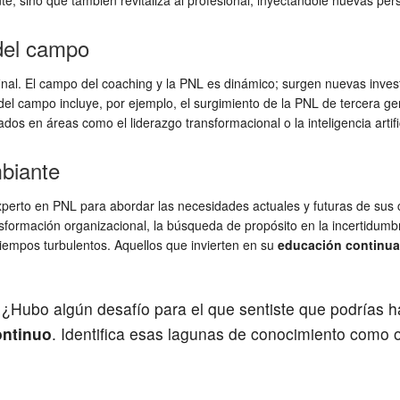
nte, sino que también revitaliza al profesional, inyectándole nuevas p
 del campo
o final. El campo del coaching y la PNL es dinámico; surgen nuevas inve
n del campo incluye, por ejemplo, el surgimiento de la PNL de tercera 
dos en áreas como el liderazgo transformacional o la inteligencia artif
biante
perto en PNL para abordar las necesidades actuales y futuras de sus cl
nsformación organizacional, la búsqueda de propósito en la incertidumb
tiempos turbulentos. Aquellos que invierten en su
educación continua
. ¿Hubo algún desafío para el que sentiste que podrías
ontinuo
. Identifica esas lagunas de conocimiento como 