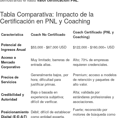
Tabla Comparativa: Impacto de la
Certificación en PNL y Coaching
Coach Certificado (PNL y
Característica
Coach No Certificado
Coaching)
Potencial de
$53,000 - $67,000 USD
$122,000 - $160,000+ USD
Ingresos Anual
Acceso a
Muy limitado; barreras de
Alto; 73% de empresas
Mercado
entrada altas.
requieren credenciales.
Corporativo
Generalmente bajos, por
Premium; acceso a modelos
Precios de
hora; dificultad para
de retención y paquetes de
Servicios
justificar primas.
alto valor.
Baja o basada en
Alta; validada por
Credibilidad y
experiencia subjetiva;
estándares profesionales y
Autoridad
difícil de verificar.
asociaciones.
Fuerte; reconocido por
Posicionamiento
Débil; difícil de establecer
motores de búsqueda como
Digital (E-E-A-T)
como entidad experta.