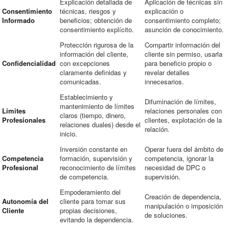
Explicación detallada de
Aplicación de técnicas sin
Consentimiento
técnicas, riesgos y
explicación o
Informado
beneficios; obtención de
consentimiento completo;
consentimiento explícito.
asunción de conocimiento.
Protección rigurosa de la
Compartir información del
información del cliente,
cliente sin permiso, usarla
Confidencialidad
con excepciones
para beneficio propio o
claramente definidas y
revelar detalles
comunicadas.
innecesarios.
Establecimiento y
Difuminación de límites,
mantenimiento de límites
Límites
relaciones personales con
claros (tiempo, dinero,
Profesionales
clientes, explotación de la
relaciones duales) desde el
relación.
inicio.
Inversión constante en
Operar fuera del ámbito de
Competencia
formación, supervisión y
competencia, ignorar la
Profesional
reconocimiento de límites
necesidad de DPC o
de competencia.
supervisión.
Empoderamiento del
Creación de dependencia,
Autonomía del
cliente para tomar sus
manipulación o imposición
Cliente
propias decisiones,
de soluciones.
evitando la dependencia.