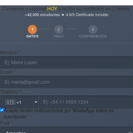
Comience a estudiar
HOY
y reciba su certificado en 3 meses.
+42.000
estudiantes
·
★ 4.6/5
·
Certificado incluido
1
2
3
PAGO
CONFIRMACIÓN
DATOS
Nombre *
Email *
Teléfono *
Acepto recibir notificaciones por WhatsApp sobre mi
inscripción
País *