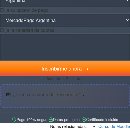
Elija su opción de pago
Elija la cantidad de cuotas
Inscribirme ahora →
Solo toma 2 minutos
🎟️
¿Tenés un cupón de descuento?
▼
Pago 100% seguro
Datos protegidos
Certificado incluido
Notas relacionadas:
Curso de Moodle