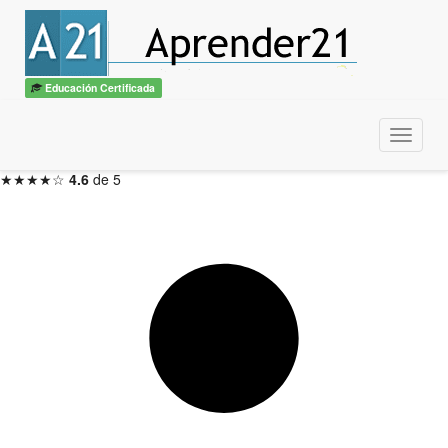
Introducción al E-Learning
con diploma
ITSS / CBTech
Educación Certificada
3 meses — Inicio en 48hs
Menu
Inscribirme ahora →
★★★★☆
4.6
de 5