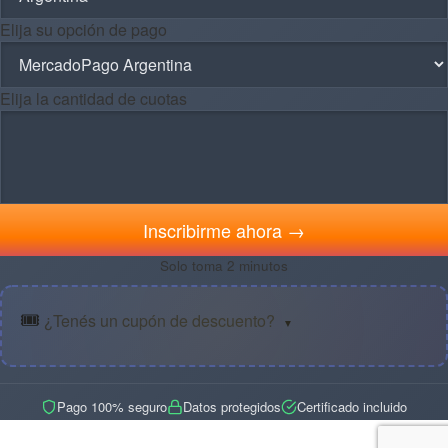
Elija su opción de pago
Elija la cantidad de cuotas
Inscribirme ahora →
Solo toma 2 minutos
🎟️
¿Tenés un cupón de descuento?
▼
Pago 100% seguro
Datos protegidos
Certificado incluido