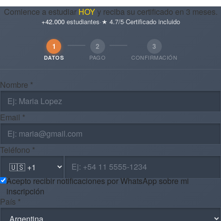
Comience a estudiar
HOY
y reciba su certificado en 3 meses.
+42.000
estudiantes
·
★ 4.7/5
·
Certificado incluido
1
2
3
PAGO
CONFIRMACIÓN
DATOS
Nombre *
Email *
Teléfono *
Acepto recibir notificaciones por WhatsApp sobre mi
inscripción
País *