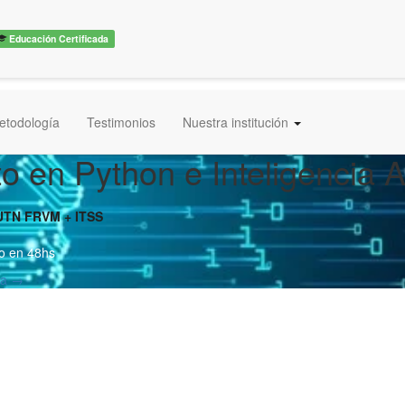
Educación Certificada
etodología
Testimonios
Nuestra institución
o en Python e Inteligencia Art
UTN FRVM + ITSS
o en 48hs
ra →