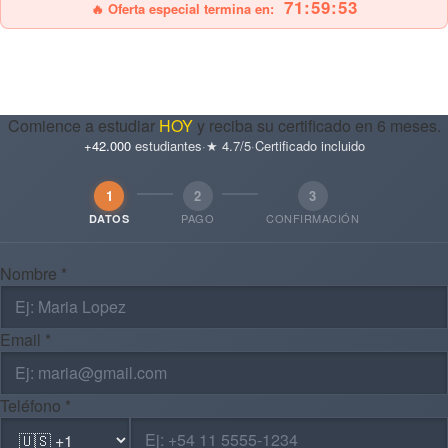
71:59:51
🔥 Oferta especial termina en:
Comience a estudiar
HOY
y reciba su certificado en 6 meses.
+42.000
estudiantes
·
★ 4.7/5
·
Certificado incluido
1
2
3
PAGO
CONFIRMACIÓN
DATOS
Nombre *
Email *
Teléfono *