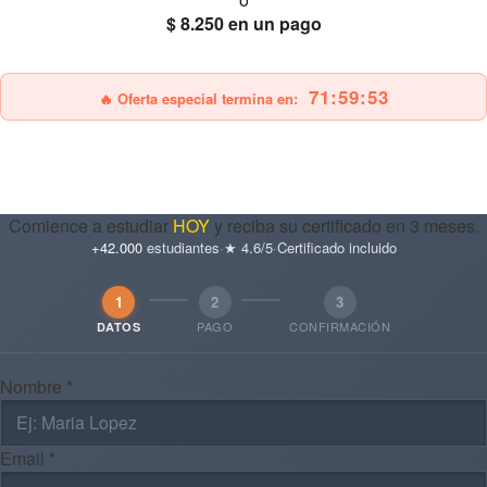
$ 8.250
en un pago
25% OFF
Envío gratis
71:59:51
🔥 Oferta especial termina en:
Comience a estudiar
HOY
y reciba su certificado en 3 meses.
+42.000
estudiantes
·
★ 4.6/5
·
Certificado incluido
1
2
3
PAGO
CONFIRMACIÓN
DATOS
Nombre *
Email *