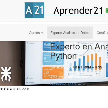
Cursos
Experto Analisis de Datos
Certifi
Experto en Aná
Python
Certificado por
UTN FRVM + ITSS
6 meses — Inicio en 48hs
Inscribirme ahora →
★★★★☆
4.9
de 5