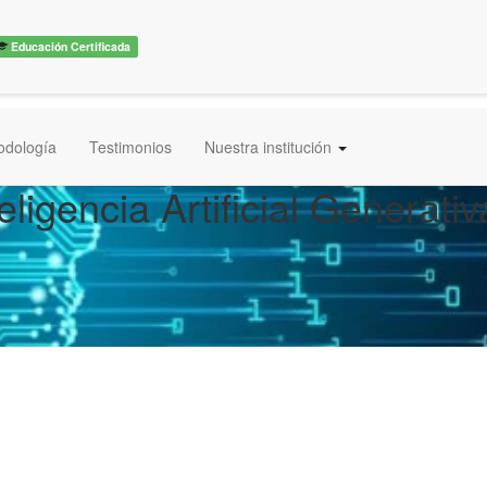
Educación Certificada
odología
Testimonios
Nuestra institución
eligencia Artificial Generat