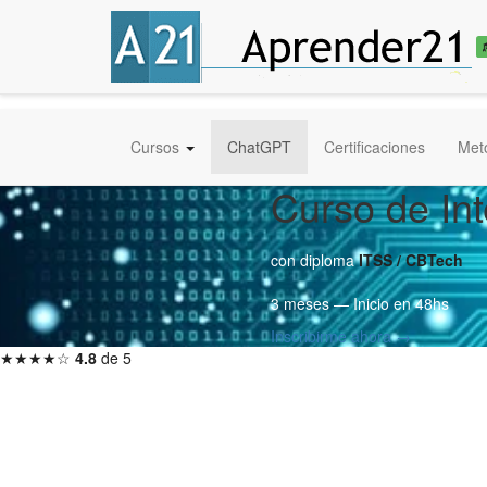
Cursos
ChatGPT
Certificaciones
Met
Curso de Int
con diploma
ITSS / CBTech
3 meses — Inicio en 48hs
Inscribirme ahora →
★★★★☆
4.8
de 5