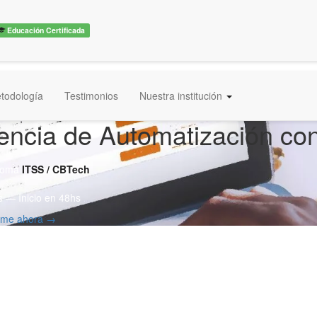
Educación Certificada
todología
Testimonios
Nuestra institución
encia de Automatización con
ploma
ITSS / CBTech
 — Inicio en 48hs
irme ahora →