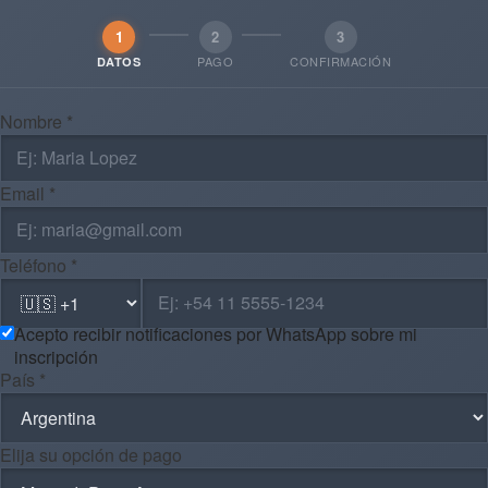
1
2
3
PAGO
CONFIRMACIÓN
DATOS
Nombre *
Email *
Teléfono *
Acepto recibir notificaciones por WhatsApp sobre mi
inscripción
País *
Elija su opción de pago