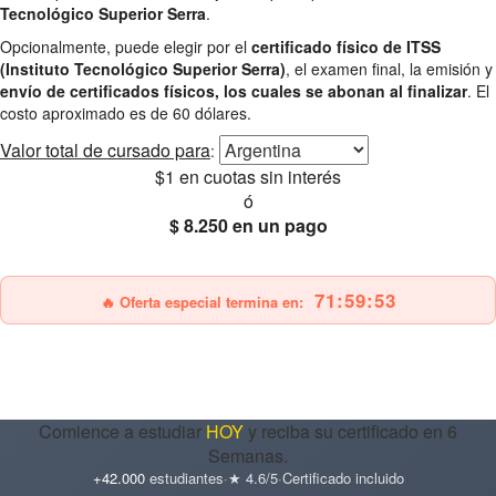
Tecnológico Superior Serra
.
Opcionalmente, puede elegir por el
certificado físico de ITSS
(Instituto Tecnológico Superior Serra)
, el examen final, la emisión y
envío de certificados físicos, los cuales se abonan al finalizar
. El
costo aproximado es de 60 dólares.
Valor total
de cursado para
:
$1
en cuotas sin interés
ó
$ 8.250
en un pago
25% OFF
Envío gratis
71:59:52
🔥 Oferta especial termina en:
Comience a estudiar
HOY
y reciba su certificado en 6
Semanas.
+42.000
estudiantes
·
★ 4.6/5
·
Certificado incluido