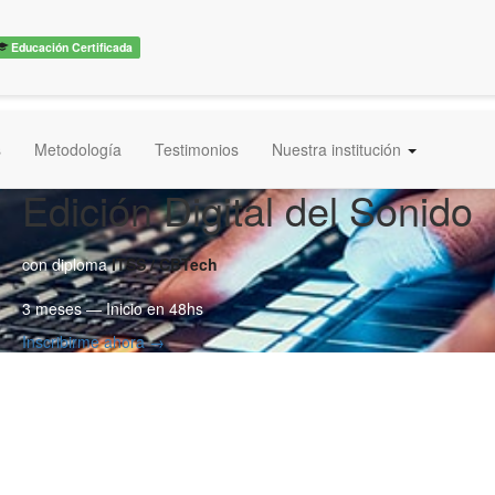
Educación Certificada
s
Metodología
Testimonios
Nuestra institución
Edición Digital del Sonido
con diploma
ITSS / CBTech
3 meses — Inicio en 48hs
Inscribirme ahora →