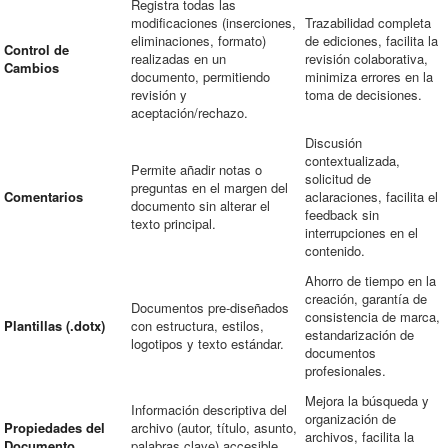
Registra todas las
modificaciones (inserciones,
Trazabilidad completa
eliminaciones, formato)
de ediciones, facilita la
Control de
realizadas en un
revisión colaborativa,
Cambios
documento, permitiendo
minimiza errores en la
revisión y
toma de decisiones.
aceptación/rechazo.
Discusión
contextualizada,
Permite añadir notas o
solicitud de
preguntas en el margen del
Comentarios
aclaraciones, facilita el
documento sin alterar el
feedback sin
texto principal.
interrupciones en el
contenido.
Ahorro de tiempo en la
creación, garantía de
Documentos pre-diseñados
consistencia de marca,
Plantillas (.dotx)
con estructura, estilos,
estandarización de
logotipos y texto estándar.
documentos
profesionales.
Mejora la búsqueda y
Información descriptiva del
organización de
Propiedades del
archivo (autor, título, asunto,
archivos, facilita la
Documento
palabras clave) accesible