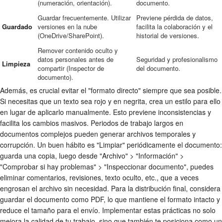
(numeración, orientación).
documento.
Guardar frecuentemente. Utilizar
Previene pérdida de datos,
Guardado
versiones en la nube
facilita la colaboración y el
(OneDrive/SharePoint).
historial de versiones.
Remover contenido oculto y
datos personales antes de
Seguridad y profesionalismo
Limpieza
compartir (Inspector de
del documento.
documento).
Además, es crucial evitar el "formato directo" siempre que sea posible.
Si necesitas que un texto sea rojo y en negrita, crea un estilo para ello
en lugar de aplicarlo manualmente. Esto previene inconsistencias y
facilita los cambios masivos. Periodos de trabajo largos en
documentos complejos pueden generar archivos temporales y
corrupción. Un buen hábito es "Limpiar" periódicamente el documento:
guarda una copia, luego desde "Archivo" > "Información" >
"Comprobar si hay problemas" > "Inspeccionar documento", puedes
eliminar comentarios, revisiones, texto oculto, etc., que a veces
engrosan el archivo sin necesidad. Para la distribución final, considera
guardar el documento como PDF, lo que mantiene el formato intacto y
reduce el tamaño para el envío. Implementar estas prácticas no solo
mejora la calidad de tu trabajo, sino que también te posiciona como un