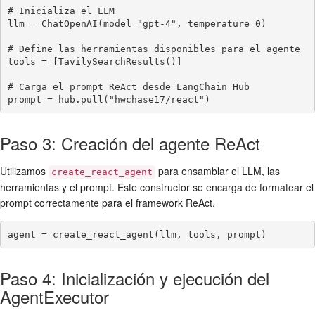
# Inicializa el LLM

llm = ChatOpenAI(model="gpt-4", temperature=0)

# Define las herramientas disponibles para el agente

tools = [TavilySearchResults()]

# Carga el prompt ReAct desde LangChain Hub

prompt = hub.pull("hwchase17/react")
Paso 3: Creación del agente ReAct
Utilizamos
para ensamblar el LLM, las
create_react_agent
herramientas y el prompt. Este constructor se encarga de formatear el
prompt correctamente para el framework ReAct.
agent = create_react_agent(llm, tools, prompt)
Paso 4: Inicialización y ejecución del
AgentExecutor