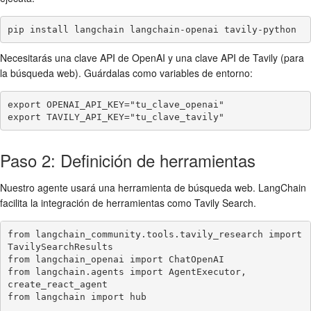
pip install langchain langchain-openai tavily-python
Necesitarás una clave API de OpenAI y una clave API de Tavily (para
la búsqueda web). Guárdalas como variables de entorno:
export OPENAI_API_KEY="tu_clave_openai"

export TAVILY_API_KEY="tu_clave_tavily"
Paso 2: Definición de herramientas
Nuestro agente usará una herramienta de búsqueda web. LangChain
facilita la integración de herramientas como Tavily Search.
from langchain_community.tools.tavily_research import 
TavilySearchResults

from langchain_openai import ChatOpenAI

from langchain.agents import AgentExecutor, 
create_react_agent

from langchain import hub
