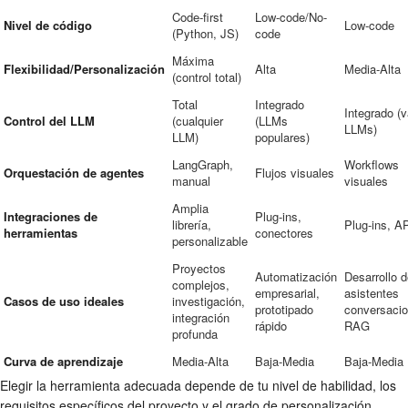
Code-first
Low-code/No-
Nivel de código
Low-code
(Python, JS)
code
Máxima
Flexibilidad/Personalización
Alta
Media-Alta
(control total)
Total
Integrado
Integrado (v
Control del LLM
(cualquier
(LLMs
LLMs)
LLM)
populares)
LangGraph,
Workflows
Orquestación de agentes
Flujos visuales
manual
visuales
Amplia
Integraciones de
Plug-ins,
librería,
Plug-ins, A
herramientas
conectores
personalizable
Proyectos
Automatización
Desarrollo 
complejos,
empresarial,
asistentes
Casos de uso ideales
investigación,
prototipado
conversacio
integración
rápido
RAG
profunda
Curva de aprendizaje
Media-Alta
Baja-Media
Baja-Media
Elegir la herramienta adecuada depende de tu nivel de habilidad, los
requisitos específicos del proyecto y el grado de personalización