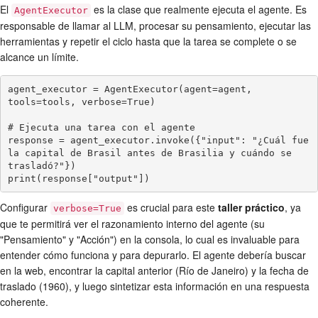
El
es la clase que realmente ejecuta el agente. Es
AgentExecutor
responsable de llamar al LLM, procesar su pensamiento, ejecutar las
herramientas y repetir el ciclo hasta que la tarea se complete o se
alcance un límite.
agent_executor = AgentExecutor(agent=agent, 
tools=tools, verbose=True)

# Ejecuta una tarea con el agente

response = agent_executor.invoke({"input": "¿Cuál fue 
la capital de Brasil antes de Brasilia y cuándo se 
trasladó?"})

print(response["output"])
Configurar
es crucial para este
taller práctico
, ya
verbose=True
que te permitirá ver el razonamiento interno del agente (su
"Pensamiento" y "Acción") en la consola, lo cual es invaluable para
entender cómo funciona y para depurarlo. El agente debería buscar
en la web, encontrar la capital anterior (Río de Janeiro) y la fecha de
traslado (1960), y luego sintetizar esta información en una respuesta
coherente.