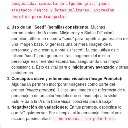
desgastada, camiseta de algodón gris, jeans
ajustados negros y botas militares. Expresión
decidida pero tranquila.
Uso de un "Seed" (semilla) consistente:
Muchas
herramientas de IA (como Midjourney o Stable Diffusion)
permiten utilizar un número "seed" para repetir la generación de
una imagen base. Si generas una primera imagen de tu
personaje y te encanta, anota su "seed". Luego, utiliza este
mismo "seed" para generar otras imágenes del mismo
personaje en diferentes escenarios, asegurando una mayor
consistencia. Esto es vital para el
midjourney avanzado
y otras
plataformas.
Conceptos clave y referencias visuales (Image Prompts):
Algunas IA permiten incorporar imágenes como parte del
prompt (
image prompts
). Utiliza una imagen de referencia de tu
personaje o de un actor/modelo que se asemeje a tu visión.
Esto le da a la IA una base visual concreta para trabajar.
Negativación de variaciones:
En tus prompts, especifica lo
que NO quieres ver. Por ejemplo, si tu personaje tiene el pelo
oscuro, puedes añadir
.
--no rubio, --no pelo liso