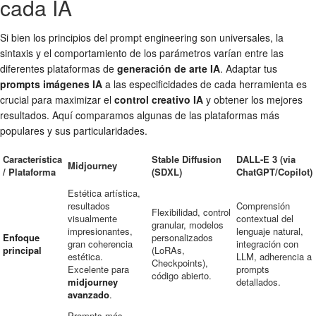
cada IA
Si bien los principios del prompt engineering son universales, la
sintaxis y el comportamiento de los parámetros varían entre las
diferentes plataformas de
generación de arte IA
. Adaptar tus
prompts imágenes IA
a las especificidades de cada herramienta es
crucial para maximizar el
control creativo IA
y obtener los mejores
resultados. Aquí comparamos algunas de las plataformas más
populares y sus particularidades.
Característica
Stable Diffusion
DALL-E 3 (via
Midjourney
/ Plataforma
(SDXL)
ChatGPT/Copilot)
Estética artística,
resultados
Comprensión
Flexibilidad, control
visualmente
contextual del
granular, modelos
impresionantes,
lenguaje natural,
Enfoque
personalizados
gran coherencia
integración con
principal
(LoRAs,
estética.
LLM, adherencia a
Checkpoints),
Excelente para
prompts
código abierto.
midjourney
detallados.
avanzado
.
Prompts más