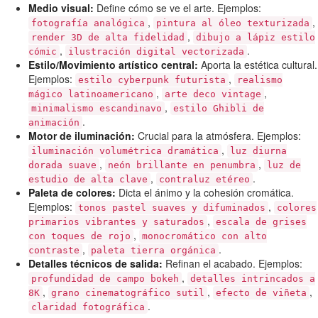
Medio visual:
Define cómo se ve el arte. Ejemplos:
,
,
fotografía analógica
pintura al óleo texturizada
,
render 3D de alta fidelidad
dibujo a lápiz estilo
,
.
cómic
ilustración digital vectorizada
Estilo/Movimiento artístico central:
Aporta la estética cultural.
Ejemplos:
,
estilo cyberpunk futurista
realismo
,
,
mágico latinoamericano
arte deco vintage
,
minimalismo escandinavo
estilo Ghibli de
.
animación
Motor de iluminación:
Crucial para la atmósfera. Ejemplos:
,
iluminación volumétrica dramática
luz diurna
,
,
dorada suave
neón brillante en penumbra
luz de
,
.
estudio de alta clave
contraluz etéreo
Paleta de colores:
Dicta el ánimo y la cohesión cromática.
Ejemplos:
,
tonos pastel suaves y difuminados
colores
,
primarios vibrantes y saturados
escala de grises
,
con toques de rojo
monocromático con alto
,
.
contraste
paleta tierra orgánica
Detalles técnicos de salida:
Refinan el acabado. Ejemplos:
,
profundidad de campo bokeh
detalles intrincados a
,
,
,
8K
grano cinematográfico sutil
efecto de viñeta
.
claridad fotográfica