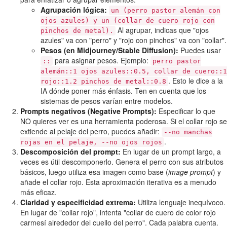
Agrupación lógica:
un (perro pastor alemán con
ojos azules) y un (collar de cuero rojo con
Al agrupar, indicas que "ojos
pinchos de metal).
azules" va con "perro" y "rojo con pinchos" va con "collar".
Pesos (en Midjourney/Stable Diffusion):
Puedes usar
para asignar pesos. Ejemplo:
::
perro pastor
alemán::1 ojos azules::0.5, collar de cuero::1
. Esto le dice a la
rojo::1.2 pinchos de metal::0.8
IA dónde poner más énfasis. Ten en cuenta que los
sistemas de pesos varían entre modelos.
Prompts negativos (Negative Prompts):
Especificar lo que
NO quieres ver es una herramienta poderosa. Si el collar rojo se
extiende al pelaje del perro, puedes añadir:
--no manchas
.
rojas en el pelaje, --no ojos rojos
Descomposición del prompt:
En lugar de un prompt largo, a
veces es útil descomponerlo. Genera el perro con sus atributos
básicos, luego utiliza esa imagen como base (
image prompt
) y
añade el collar rojo. Esta aproximación iterativa es a menudo
más eficaz.
Claridad y especificidad extrema:
Utiliza lenguaje inequívoco.
En lugar de "collar rojo", intenta "collar de cuero de color rojo
carmesí alrededor del cuello del perro". Cada palabra cuenta.