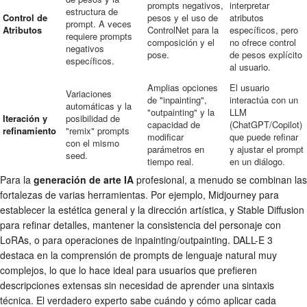
prompts negativos,
interpretar
estructura de
Control de
pesos y el uso de
atributos
prompt. A veces
Atributos
ControlNet para la
específicos, pero
requiere prompts
composición y el
no ofrece control
negativos
pose.
de pesos explícito
específicos.
al usuario.
Amplias opciones
El usuario
Variaciones
de "inpainting",
interactúa con un
automáticas y la
"outpainting" y la
LLM
Iteración y
posibilidad de
capacidad de
(ChatGPT/Copilot)
refinamiento
"remix" prompts
modificar
que puede refinar
con el mismo
parámetros en
y ajustar el prompt
seed.
tiempo real.
en un diálogo.
Para la
generación de arte IA
profesional, a menudo se combinan las
fortalezas de varias herramientas. Por ejemplo, Midjourney para
establecer la estética general y la dirección artística, y Stable Diffusion
para refinar detalles, mantener la consistencia del personaje con
LoRAs, o para operaciones de inpainting/outpainting. DALL-E 3
destaca en la comprensión de prompts de lenguaje natural muy
complejos, lo que lo hace ideal para usuarios que prefieren
descripciones extensas sin necesidad de aprender una sintaxis
técnica. El verdadero experto sabe cuándo y cómo aplicar cada