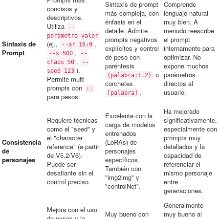
Sintaxis de prompt
Comprende
concisos y
más compleja, con
lenguaje natural
descriptivos.
énfasis en el
muy bien. A
Utiliza
--
detalle. Admite
menudo reescribe
parámetro valor
prompts negativos
el prompt
Sintaxis de
(ej.,
,
--ar 16:9
explícitos y control
internamente para
Prompt
,
--s 500
--
de peso con
optimizar. No
,
chaos 50
--
paréntesis
expone muchos
).
seed 123
o
parámetros
(palabra:1.2)
Permite multi-
corchetes
directos al
prompts con
::
.
usuario.
[palabra]
para pesos.
Ha mejorado
Excelente con la
Requiere técnicas
significativamente,
carga de modelos
como el "seed" y
especialmente con
entrenados
el "character
prompts muy
Consistencia
(LoRAs) de
reference" (a partir
detallados y la
de
personajes
de V5.2/V6).
capacidad de
personajes
específicos.
Puede ser
referenciar el
También con
desafiante sin el
mismo personaje
"img2img" y
control preciso.
entre
"controlNet".
generaciones.
Generalmente
Mejora con el uso
Muy bueno con
muy bueno al
de pesos y la