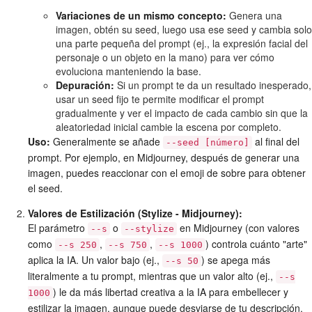
Variaciones de un mismo concepto:
Genera una
imagen, obtén su seed, luego usa ese seed y cambia solo
una parte pequeña del prompt (ej., la expresión facial del
personaje o un objeto en la mano) para ver cómo
evoluciona manteniendo la base.
Depuración:
Si un prompt te da un resultado inesperado,
usar un seed fijo te permite modificar el prompt
gradualmente y ver el impacto de cada cambio sin que la
aleatoriedad inicial cambie la escena por completo.
Uso:
Generalmente se añade
al final del
--seed [número]
prompt. Por ejemplo, en Midjourney, después de generar una
imagen, puedes reaccionar con el emoji de sobre para obtener
el seed.
Valores de Estilización (Stylize - Midjourney):
El parámetro
o
en Midjourney (con valores
--s
--stylize
como
,
,
) controla cuánto "arte"
--s 250
--s 750
--s 1000
aplica la IA. Un valor bajo (ej.,
) se apega más
--s 50
literalmente a tu prompt, mientras que un valor alto (ej.,
--s
) le da más libertad creativa a la IA para embellecer y
1000
estilizar la imagen, aunque puede desviarse de tu descripción.